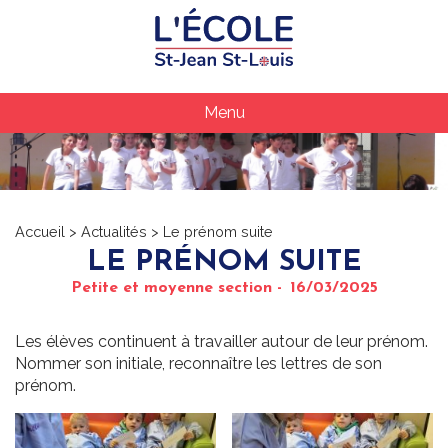
Menu
Aller
au
contenu
principal
Accueil
Actualités
Le prénom suite
LE PRÉNOM SUITE
Petite et moyenne section
16/03/2025
Les élèves continuent à travailler autour de leur prénom.
Nommer son initiale, reconnaître les lettres de son
prénom.